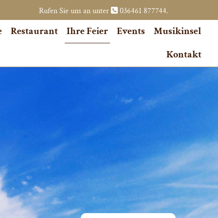
Rufen Sie uns an unter
036461 877744
.

e
Restaurant
Ihre Feier
Events
Musikinsel
Kontakt