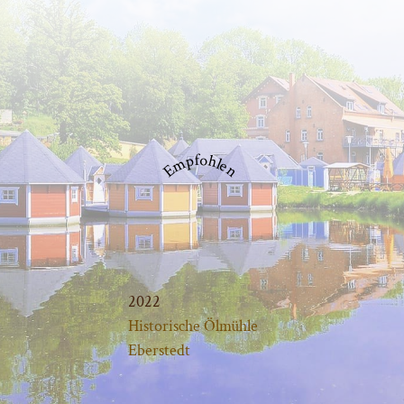
Empfohlen
2022
Historische Ölmühle
Eberstedt