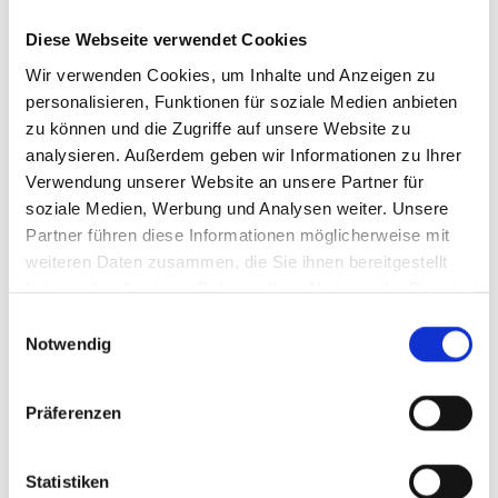
Diese Webseite verwendet Cookies
Wir verwenden Cookies, um Inhalte und Anzeigen zu
personalisieren, Funktionen für soziale Medien anbieten
zu können und die Zugriffe auf unsere Website zu
analysieren. Außerdem geben wir Informationen zu Ihrer
Verwendung unserer Website an unsere Partner für
soziale Medien, Werbung und Analysen weiter. Unsere
Veranstaltungen
Partner führen diese Informationen möglicherweise mit
weiteren Daten zusammen, die Sie ihnen bereitgestellt
haben oder die sie im Rahmen Ihrer Nutzung der Dienste
SEPTEMBER 2026
gesammelt haben.
18.9.
TANZABEND mit D`Müllers (um 20:30 Uhr)
Einwilligungsauswahl
Notwendig
19.9.
OBERKRAINER aus Slowenien (um 15:00 Uhr,
Eintritt 35,00 €)
Präferenzen
20.9.
KINDERTAG (ab 12:00 Uhr)
WEITERE EVENTS
Statistiken