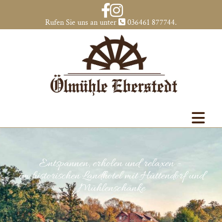
Zum Inhalt springen
Rufen Sie uns an unter
036461 877744
.

Entspannen, erholen und relaxen -
im historischen Landhotel mit Hüttendorf und
Mühlenschänke