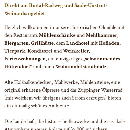
Direkt am Ilmtal-Radweg und Saale-Unstrut-
Weinanbaugebiet
Herzlich willkommen in unserer historischen Ölmühle mit
den Restaurants
Mühlenschänke
und
Mehlkammer
,
Biergarten, Grillhütte
, dem
Landhotel
mit
Hofladen,
Tierpark, Konditorei
und
Weinkeller
,
Ferienwohnungen
, ein einzigartiges
„schwimmendes
Hüttendorf“
und einen
Wohnmobilstandplatz
.
Alte Holzbalkendecken, Mahlwerke, Mühlensteine, eine
original erhaltene Ölpresse und das Zuppinger Wasserrad
(mit welchem wir übrigens auch Strom erzeugen) bieten
ein einmalig schönes Ambiente.
Die Landschaft, die historische Bauwerke und die rustikale
Atmosphäre unserer Anlage auf 35.000 m² sichern